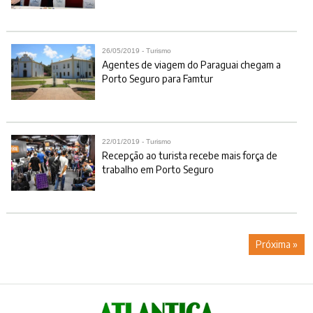
26/05/2019 - Turismo
Agentes de viagem do Paraguai chegam a
Porto Seguro para Famtur
22/01/2019 - Turismo
Recepção ao turista recebe mais força de
trabalho em Porto Seguro
Próxima »