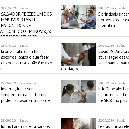
31/07/2026 - Saúde
29/07/2026 - Saúde
SALVADOR RECEBE UM DOS
5 principais sint
MAIS IMPORTANTES
herpes-zóster e
ENCONTROS DE
identificar
AÍS COM FOCO EM INOVAÇÃO
RE ESPECIALIDADES
28/07/2026 - Saúde
14/07/2026 - Saúde
Já ouviu falar em últimos
Covid-19: Anvisa
socorros? Saiba o que fazer
atualização das v
quando a cura já não é mais o
acompanhar vari
ente
circulação
29/06/2026 - Temperatura
28/06/2026 - Saúde
Inverno, frio e dor:
InfoGripe alerta 
temperaturas mais baixas
manutenção da al
podem agravar sintomas de
de SRAG no país
23/06/2026 - Saúde
22/06/2026 - Saúde
Junho Laranja alerta para os
Festas juninas el