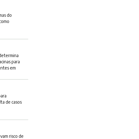
omas do
 como
 determina
acinas para
antes em
para
ta de casos
evam risco de