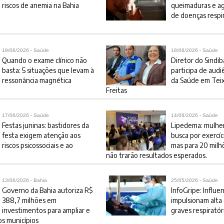
riscos de anemia na Bahia
queimaduras e a
de doenças respi
19/06/2026 - Saúde
18/06/2026 - Saúde
Quando o exame clínico não
Diretor do Sindib
basta: 5 situações que levam à
participa de audi
ressonância magnética
da Saúde em Teix
Freitas
17/06/2026 - Saúde
14/06/2026 - Saúde
Festas juninas: bastidores da
Lipedema: mulher
festa exigem atenção aos
busca por exercíci
riscos psicossociais e ao
mas para 20 milh
não trarão resultados esperados.
13/06/2026 - Bahia
25/05/2026 - Saúde
Governo da Bahia autoriza R$
InfoGripe: Influe
388,7 milhões em
impulsionam alta
investimentos para ampliar e
graves respiratóri
os municípios