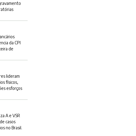
gravamento
ratórias
ancários
ência da CPI
eira de
es lideram
os físicos,
ões esforços
nza A e VSR
 de casos
os no Brasil.