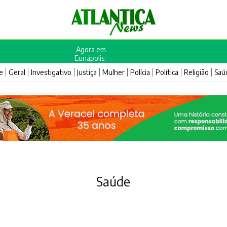
Agora em
Eunápolis:
e
Geral
Investigativo
Justiça
Mulher
Polícia
Política
Religião
Saú
Saúde