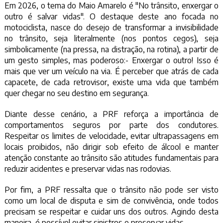
Em 2026, o tema do Maio Amarelo é "No trânsito, enxergar o
outro é salvar vidas". O destaque deste ano focada no
motociclista, nasce do desejo de transformar a invisibilidade
no trânsito, seja literalmente (nos pontos cegos), seja
simbolicamente (na pressa, na distração, na rotina), a partir de
um gesto simples, mas poderoso:- Enxergar o outro! Isso é
mais que ver um veículo na via. É perceber que atrás de cada
capacete, de cada retrovisor, existe uma vida que também
quer chegar no seu destino em segurança.
Diante desse cenário, a PRF reforça a importância de
comportamentos seguros por parte dos condutores.
Respeitar os limites de velocidade, evitar ultrapassagens em
locais proibidos, não dirigir sob efeito de álcool e manter
atenção constante ao trânsito são atitudes fundamentais para
reduzir acidentes e preservar vidas nas rodovias.
Por fim, a PRF ressalta que o trânsito não pode ser visto
como um local de disputa e sim de convivência, onde todos
precisam se respeitar e cuidar uns dos outros. Agindo desta
maneira, é possível evitar sinistros e preservar vidas.