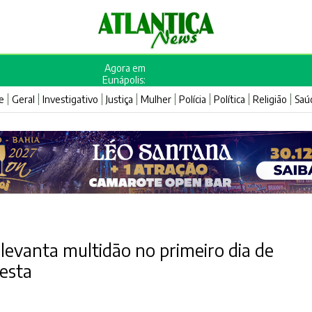
Agora em
Eunápolis:
e
Geral
Investigativo
Justiça
Mulher
Polícia
Política
Religião
Saú
 levanta multidão no primeiro dia de
festa