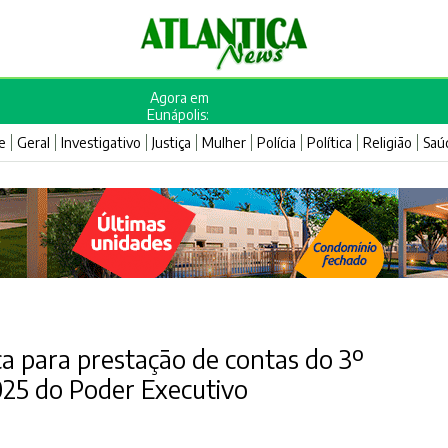
Agora em
Eunápolis:
e
Geral
Investigativo
Justiça
Mulher
Polícia
Política
Religião
Saú
ca para prestação de contas do 3º
025 do Poder Executivo