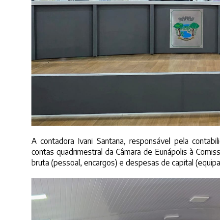
A contadora Ivani Santana, responsável pela contabil
contas quadrimestral da Câmara de Eunápolis à Comissã
bruta (pessoal, encargos) e despesas de capital (equip