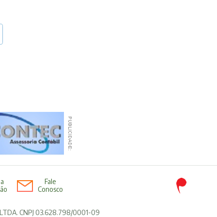
da
Fale
ião
Conosco
 LTDA. CNPJ 03.628.798/0001-09