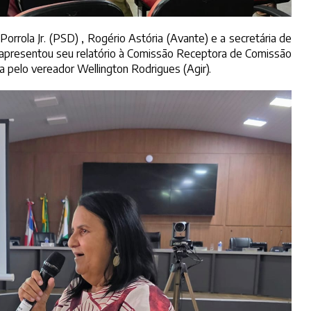
ola Jr. (PSD) , Rogério Astória (Avante) e a secretária de
ue apresentou seu relatório à Comissão Receptora de Comissão
a pelo vereador Wellington Rodrigues (Agir).