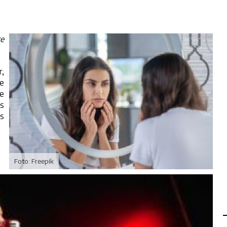
te
,
e
re
as
s
Foto: Freepik