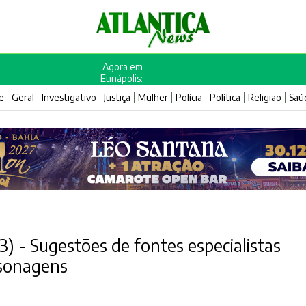
Agora em
Eunápolis:
e
Geral
Investigativo
Justiça
Mulher
Polícia
Política
Religião
Saú
3) - Sugestões de fontes especialistas
sonagens