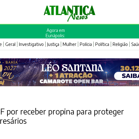
Agora em
Eunápolis:
e
Geral
Investigativo
Justiça
Mulher
Polícia
Política
Religião
Saú
PF por receber propina para proteger
esários