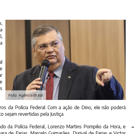
o,
ia
0,
da
l
ie
r
e
s
Foto: Agência Brasil
s da Polícia Federal. Com a ação de Dino, ele não poderá
o sejam revertidas pela Justiça.
o da Polícia Federal, Lorenzo Martins Pompilio da Hora, e
a de Farias, Marcelo Guimarães, Durival de Farias e Victor