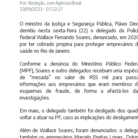
Por: Redação, com Agência Brasil
23/09/2023 - 07:22:27
O ministro da Justiça e Segurança Pública, Flávio Din
demitiu nesta sexta-feira (22) o delegado da Políc
Federal Wallace Fernando Soares, denunciado, em 202
por ter cobrado propina para proteger empresários 
saúde no Rio de Janeiro.
Conforme a denúncia do Ministério Público Federa
(MPF), Soares e outro delegados recebiam uma espéc
de “mesada” no valor de R$5 mil para passa
informações aos empresários que eram membros d
esquemas de fraude, de forma a afastá-los da
investigações.
Em maio, o delegado também foi desligado dos quadro
voltar a atuar na PF, caso as implicações do desligament
Além de Wallace Soares, foram denunciados: o delegad
também os empresários Marcelo Freitas Lopes, Dulcinar