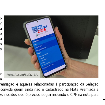
16
er
 a
no
da
o
as
ar
Foto: Ascom/Sefaz-BA
ta
emiação e aquelas relacionadas à participação da Seleção
 convida quem ainda não é cadastrado na Nota Premiada a
s inscritos que é preciso seguir incluindo o CPF na nota para