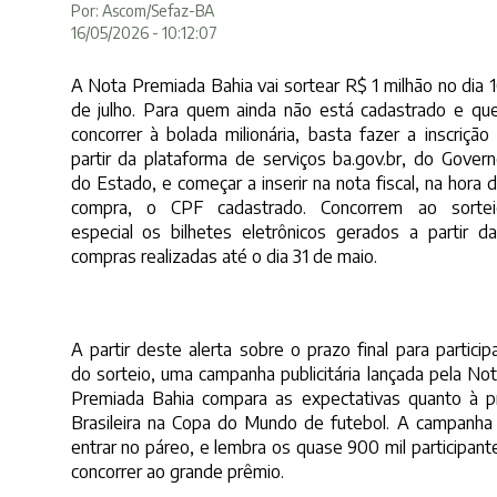
Por: Ascom/Sefaz-BA
16/05/2026 - 10:12:07
A Nota Premiada Bahia vai sortear R$ 1 milhão no dia 
de julho. Para quem ainda não está cadastrado e qu
concorrer à bolada milionária, basta fazer a inscrição
partir da plataforma de serviços
ba.gov.br
, do Gover
do Estado, e começar a inserir na nota fiscal, na hora 
compra, o CPF cadastrado. Concorrem ao sortei
especial os bilhetes eletrônicos gerados a partir d
compras realizadas até o dia 31 de maio.
A partir deste alerta sobre o prazo final para particip
do sorteio, uma campanha publicitária lançada pela No
Premiada Bahia compara as expectativas quanto à pr
Brasileira na Copa do Mundo de futebol. A campanha
entrar no páreo, e lembra os quase 900 mil participante
concorrer ao grande prêmio.