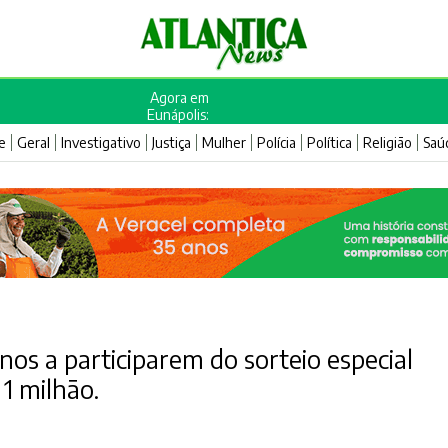
Agora em
Eunápolis:
e
Geral
Investigativo
Justiça
Mulher
Polícia
Política
Religião
Saú
os a participarem do sorteio especial
 1 milhão.