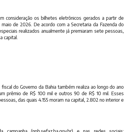
 consideração os bilhetes eletrônicos gerados a partir de
e maio de 2026. De acordo com a Secretaria da Fazenda do
s especiais realizados anualmente já premiaram sete pessoas,
 capital.
 fiscal do Governo da Bahia também realiza ao longo do ano
o um prêmio de R$ 100 mil e outros 90 de R$ 10 mil. Esses
essoas, das quais 4.155 moram na capital, 2.802 no interior e
da campanha (
npb.sefaz.ba.gov.br
) e nas redes sociais: