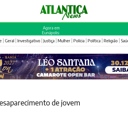
Agora em
Eunápolis:
e
Geral
Investigativo
Justiça
Mulher
Polícia
Política
Religião
Saú
a desaparecimento de jovem