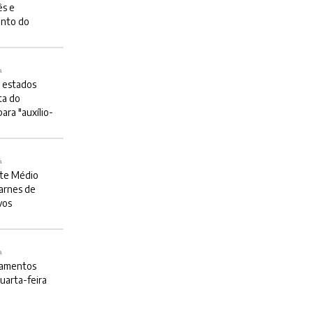
ês e
ento do
a
 estados
ta do
ara "auxílio-
a
nte Médio
arnes de
vos
a
agamentos
uarta-feira