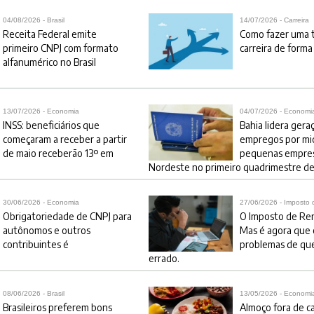
04/08/2026 - Brasil
14/07/2026 - Carreira
Receita Federal emite
Como fazer uma t
primeiro CNPJ com formato
carreira de forma 
alfanumérico no Brasil
13/07/2026 - Economia
04/07/2026 - Economi
INSS: beneficiários que
Bahia lidera gera
começaram a receber a partir
empregos por mi
de maio receberão 13º em
pequenas empre
Nordeste no primeiro quadrimestre d
30/06/2026 - Economia
27/06/2026 - Imposto
Obrigatoriedade de CNPJ para
O Imposto de Re
autônomos e outros
Mas é agora que
contribuintes é
problemas de qu
errado.
08/06/2026 - Brasil
13/05/2026 - Economi
Brasileiros preferem bons
Almoço fora de ca