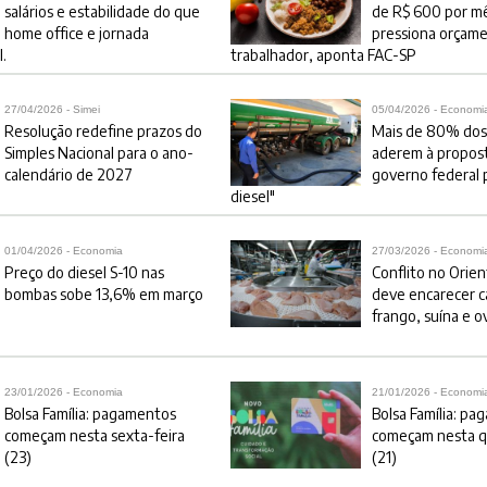
salários e estabilidade do que
de R$ 600 por m
home office e jornada
pressiona orçam
I.
trabalhador, aponta FAC-SP
27/04/2026 - Simei
05/04/2026 - Economi
Resolução redefine prazos do
Mais de 80% dos
Simples Nacional para o ano-
aderem à propos
calendário de 2027
governo federal p
diesel"
01/04/2026 - Economia
27/03/2026 - Economi
Preço do diesel S-10 nas
Conflito no Orie
bombas sobe 13,6% em março
deve encarecer c
frango, suína e o
23/01/2026 - Economia
21/01/2026 - Economi
Bolsa Família: pagamentos
Bolsa Família: p
começam nesta sexta-feira
começam nesta q
(23)
(21)