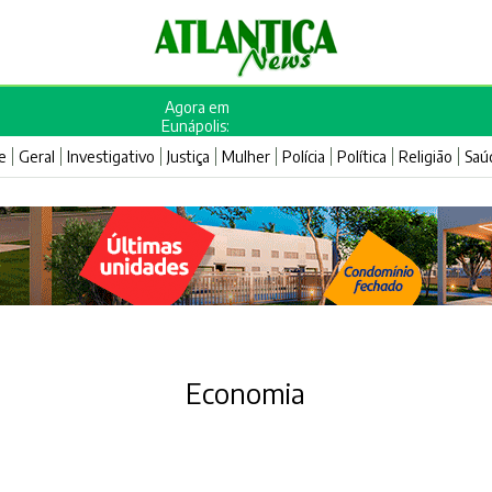
Agora em
Eunápolis:
e
Geral
Investigativo
Justiça
Mulher
Polícia
Política
Religião
Saú
Economia