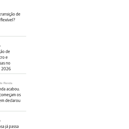
ransição de
flexível?
a
ção de
cro e
sas no
e 2026
 de Renda
nda acabou.
 começam os
em declarou
a
sa já passa