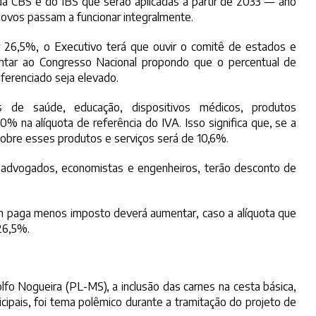
da CBS e do IBS que serão aplicadas a partir de 2033 — ano
novos passam a funcionar integralmente.
 26,5%, o Executivo terá que ouvir o comitê de estados e
entar ao Congresso Nacional propondo que o percentual de
ferenciado seja elevado.
 de saúde, educação, dispositivos médicos, produtos
0% na alíquota de referência do IVA. Isso significa que, se a
sobre esses produtos e serviços será de 10,6%.
mo advogados, economistas e engenheiros, terão desconto de
m paga menos imposto deverá aumentar, caso a alíquota que
 26,5%.
 Nogueira (PL-MS), a inclusão das carnes na cesta básica,
cipais, foi tema polêmico durante a tramitação do projeto de