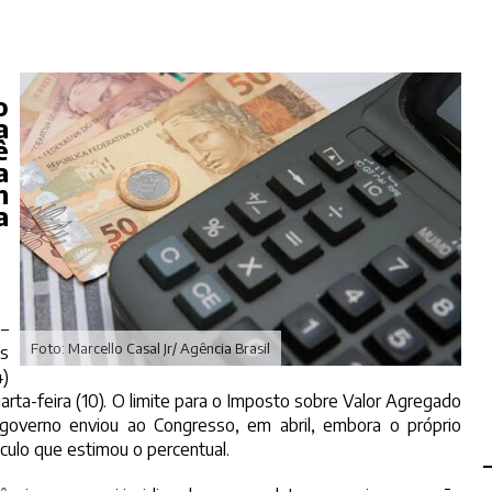
o
a
ê
a
m
a
 –
Foto: Marcello Casal Jr/ Agência Brasil
as
4)
rta-feira (10). O limite para o Imposto sobre Valor Agregado
 governo enviou ao Congresso, em abril, embora o próprio
lculo que estimou o percentual.