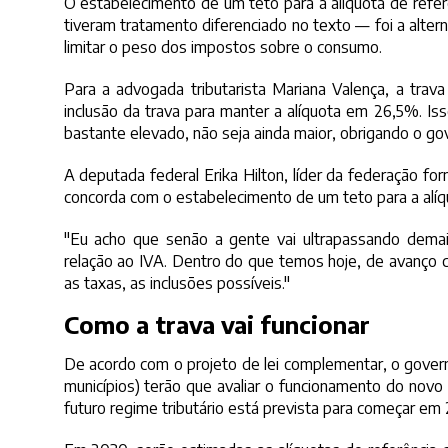
O estabelecimento de um teto para a alíquota de refer
tiveram tratamento diferenciado no texto — foi a alte
limitar o peso dos impostos sobre o consumo.
Para a advogada tributarista Mariana Valença, a trava 
inclusão da trava para manter a alíquota em 26,5%. Iss
bastante elevado, não seja ainda maior, obrigando o gover
A deputada federal Erika Hilton, líder da federação
concorda com o estabelecimento de um teto para a alíq
"Eu acho que senão a gente vai ultrapassando demai
relação ao IVA. Dentro do que temos hoje, de avanço c
as taxas, as inclusões possíveis."
Como a trava vai funcionar
De acordo com o projeto de lei complementar, o gover
municípios) terão que avaliar o funcionamento do novo
futuro regime tributário está prevista para começar em