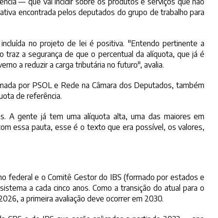
ência — que vai incidir sobre os produtos e serviços que não
rnativa encontrada pelos deputados do grupo de trabalho para
incluída no projeto de lei é positiva. "⁠Entendo pertinente a
o traz a segurança de que o percentual da alíquota, que já é
no a reduzir a carga tributária no futuro", avalia.
 formada por PSOL e Rede na Câmara dos Deputados, também
uota de referência.
s. A gente já tem uma alíquota alta, uma das maiores em
om essa pauta, esse é o texto que era possível, os valores,
no federal e o Comitê Gestor do IBS (formado por estados e
 sistema a cada cinco anos. Como a transição do atual para o
 2026, a primeira avaliação deve ocorrer em 2030.