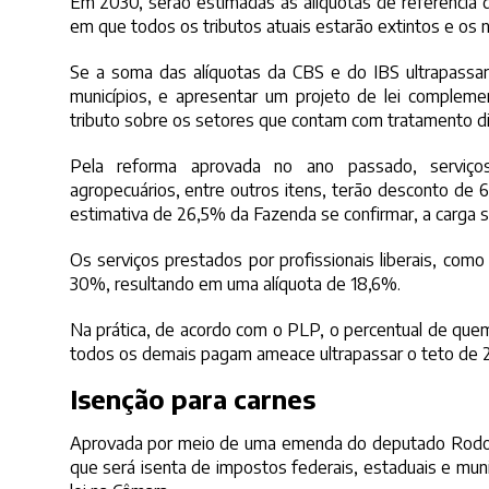
Em 2030, serão estimadas as alíquotas de referência 
em que todos os tributos atuais estarão extintos e os 
Se a soma das alíquotas da CBS e do IBS ultrapassar
municípios, e apresentar um projeto de lei complem
tributo sobre os setores que contam com tratamento di
Pela reforma aprovada no ano passado, serviços
agropecuários, entre outros itens, terão desconto de 6
estimativa de 26,5% da Fazenda se confirmar, a carga 
Os serviços prestados por profissionais liberais, co
30%, resultando em uma alíquota de 18,6%.
Na prática, de acordo com o PLP, o percentual de que
todos os demais pagam ameace ultrapassar o teto de
Isenção para carnes
Aprovada por meio de uma emenda do deputado Rodolfo
que será isenta de impostos federais, estaduais e muni