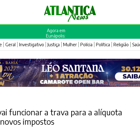
Agora em
Eunápolis:
e
Geral
Investigativo
Justiça
Mulher
Polícia
Política
Religião
Saú
ai funcionar a trava para a alíquota
novos impostos