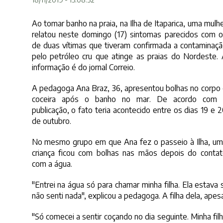
Ao tomar banho na praia, na Ilha de Itaparica, uma mulh
relatou neste domingo (17) sintomas parecidos com 
de duas vítimas que tiveram confirmada a contaminaç
pelo petróleo cru que atinge as praias do Nordeste.
informação é do jornal Correio.
A pedagoga Ana Braz, 36, apresentou bolhas no corpo
coceira após o banho no mar. De acordo com 
publicação, o fato teria acontecido entre os dias 19 e 
de outubro.
No mesmo grupo em que Ana fez o passeio à Ilha, u
criança ficou com bolhas nas mãos depois do conta
com a água.
"Entrei na água só para chamar minha filha. Ela estav
não senti nada", explicou a pedagoga. A filha dela, ape
"Só comecei a sentir coçando no dia seguinte. Minha f