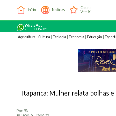
Coluna
Início
Notícias
Vem K!
Agricultura
Cultura
Ecologia
Economia
Educação
Esport
Itaparica: Mulher relata bolhas 
Por: BN
18/11/2019 - 13:08:32