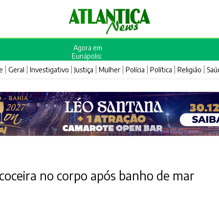
Agora em
Eunápolis:
e
Geral
Investigativo
Justiça
Mulher
Polícia
Política
Religião
Saú
e coceira no corpo após banho de mar