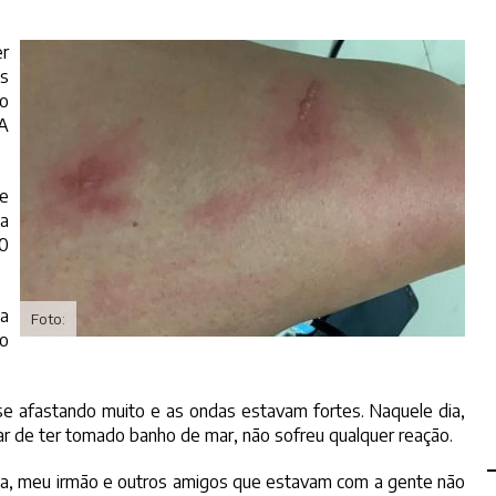
er
os
ão
 A
 e
a
20
ma
Foto:
to
a se afastando muito e as ondas estavam fortes. Naquele dia,
sar de ter tomado banho de mar, não sofreu qualquer reação.
ilha, meu irmão e outros amigos que estavam com a gente não