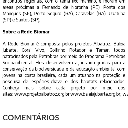
encontros regionais, com o tema lixo marinho, e moram em
áreas próximas a Fernando de Noronha (PE), Ponta dos
Mangues (SE), Porto Seguro (BA), Caravelas (BA), Ubatuba
(SP) e Santos (SP).
Sobre a Rede Biomar
A Rede Biomar é composta pelos projetos Albatroz, Baleia
Jubarte, Coral Vivo, Golfinho Rotador e Tamar, todos
patrocinados pela Petrobras por meio do Programa Petrobras
Socioambiental. Eles desenvolvem ações integradas para a
conservação da biodiversidade e da educação ambiental com
jovens na costa brasileira, cada um atuando na proteção e
pesquisa de espécies-chave e dos habitats relacionados.
Conheça mais sobre cada projeto por meio dos
sites:
www.projetoalbatroz.org.br
,
www.baleiajubarte.org.br
,
ww
COMENTÁRIOS